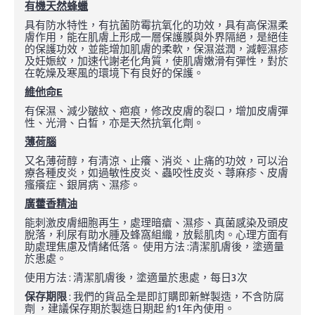
有機天然蜂蠟
具有防水特性，有抗菌防霉抗氧化的功效，具有高保濕柔
膚作用，能在肌膚上形成一層保護膜與外界隔絕，是絕佳
的保護功效，並能增加肌膚的柔軟，保濕滋潤，減輕濕疹
及妊娠紋，加速代謝老化角質，使肌膚嫩滑有彈性，對於
在乾燥及寒風的環境下有良好的保護。
維他命E
有保濕、減少皺紋、疤痕，修改皮膚的裂口，增加皮膚彈
性、光滑、白晳，亦是天然抗氧化劑。
薄荷腦
又名薄荷醇，有清涼、止癢、消炎、止痛的功效，可以治
療各種皮炎，如過敏性皮炎、蟲咬性皮炎、蕁麻疹、皮膚
瘙癢症、銀屑病、濕疹。
廣藿香精油
能刺激皮膚細胞再生，處理暗瘡、濕疹、真菌感染及頭皮
脫落，利尿有助水腫及蜂窩組織，放鬆肌肉。心理方面有
助處理焦慮及情緒低落。 使用方法 :清潔肌膚後，塗適量
於患處。
使用方法 : 清潔肌膚後，塗適量於患處，每日3次
保存期限
: 我們的貨品全是即訂購即新鮮製造，不含防腐
劑 ，建議保存期於製造日期起 約1年內使用。