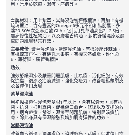
用，常用於乾癬、濕疹、座瘡等。
皇牌材料：用上紫草、當歸浸泡初榨橄欖油，再加上有機
琉璃苣油，含有豐富的Omega-6多元不飽和脂肪酸，多
達20-30%次亞麻油酸 GLA，它比月見草油高出2 - 2.5倍，
屬高修復性植物油，以及廣藿香精油 ，對於舒緩濕疹及嚴
重問題肌膚非常有效。
主要成份
: 紫草浸泡油、當歸浸泡油、有機冷壓沙棘油、
有機琉璃苣油、有機乳木果脂、有機天然蜂臘、維他命
E、薄荷腦、廣藿香精油
功效
:
強效舒緩濕疹及嚴重問題肌膚，止痕癢，活化細胞，有效
促進傷口復原及疤痕減退，強化免疫力，改善粗糙龜裂皮
及各種傷口皮膚
紫草浸泡油
用初搾橄欖油浸泡紫草根1年以上 ，含有尿囊素，具有抗
菌、抗炎、抑制真菌、促進傷口愈合、修復以及安撫的效
用，適合痘瘡、發炎、濕疹等問題肌膚，特別是暗瘡肌
膚，除此亦具有保濕除皺及增加肌膚彈性的功效。
當歸浸泡油
改善血液循環，潤澤膚色，消腫鎮痛，活膚，促進傷口愈