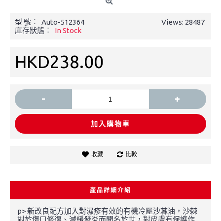
型 號︰
Auto-512364
Views: 28487
庫存狀態︰
In Stock
HKD238.00
-
+
加入購物車
收藏
比較
產品詳細介紹
p> 新改良配方加入對濕疹有效的有機冷壓沙棘油，沙棘
對於傷口修復、減緩發炎而聞名於世，對皮膚有保護作