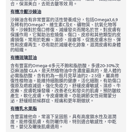
合，保濕美白，去斑去皺等效 用。
有機冷壓沙棘油
沙棘油含有非常豐富的活性營養成分，包括Omega3,6,9
及稀有的Omega7、維生素C及E、礦物質、抗氧化物等
等。沙棘對於傷口修復、減緩發炎而聞名於世，對皮膚有
保護作用，它幫助治愈燒傷、傷口、皮疹和其他類型的皮
膚損傷，常用於乾癬、濕疹、座瘡等，促進皮膚水份、彈
性和皮膚再生，亦有助於減緩老化跡象，滋潤皮膚和身體
的組織。
有機琉璃苣油
含有豐富的Omega-6多元不飽和脂肪酸，多達20-30%次
亞麻油酸 GLA，是天然植物油中含濃度最高的，是人體的
必需脂肪酸，含有約為一般月見草油的2 - 2.5倍，屬高修
復性植物油。能維持細胞膜的健康，活化細胞，有助傷口
復原及疤痕減退，強化免疫力，舒緩皮膚敏感、濕疹、牛
皮癬、皮膚乾燥發癢，改善老化和發炎的肌膚，預防皺紋
產生，軟化皮膚，令皮膚嫩滑。亦能調節女性荷爾蒙分
泌，舒緩經前候群症、經痛和更年期徵狀。
有機乳木果脂
含豐富維他命，常温下呈固態，具有高度鎖水性及滋潤
度，能修復肌膚，有防曬作用，特別適合敏感性，中乾
性，嬰兒及曬後肌膚適用。