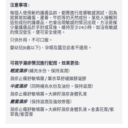
注意事項 :
每個人使用新的護膚品前，都應進行皮膚敏感測試，因為
就算是如雞蛋、蘆薈、牛奶等的天然成份，某些人接觸到
這些成份的護膚品，也會出現敏感的情況出現，方法是搽
少量護膚品於手肘或耳後，維持至少24小時，如沒有敏感
的情況發生，便可安全使用。
只供外用，不可口服。
嬰幼兒(6歲以下)、孕婦及蠶豆症者不適用。
可視乎濕疹情況進行配搭，效果更佳:
輕度濕疹
(補充水份，保持濕潤）
濕疹止癢舒敏噴霧 / 薰衣草舒緩鎮靜凝膠
中度濕疹
（同時補充水份及油份，保持滋潤）
濕疹止癢舒敏噴霧 > 大麻籽濕疹身體乳液
嚴重濕疹
（保持滋潤及強效修復）
濕疹止癢舒敏噴霧 > 大麻籽濕疹身體乳液 > 金盞花膏/紫
草膏/紫雲膏