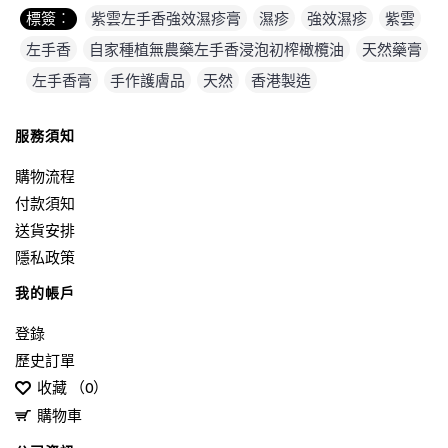
標簽︰
紫雲左手香強效濕疹膏
,
濕疹
,
強效濕疹
,
紫雲
,
左手香
,
自家種植無農藥左手香浸泡初榨橄欖油
,
天然藥膏
,
左手香膏
,
手作護膚品
,
天然
,
香港製造
服務須知
購物流程
付款須知
送貨安排
隱私政策
我的帳戶
登錄
歷史訂單
收藏 （
0
）
購物車