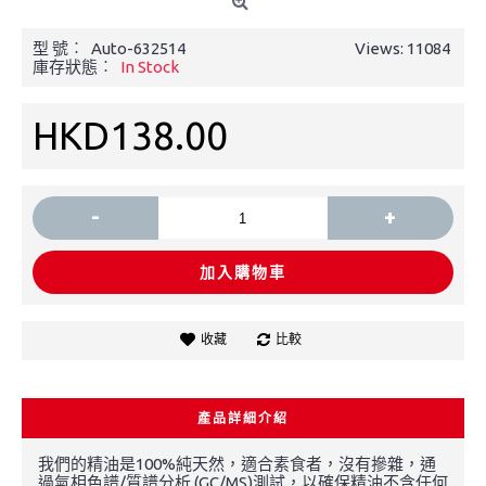
型 號︰
Auto-632514
Views: 11084
庫存狀態︰
In Stock
HKD138.00
-
+
加入購物車
收藏
比較
產品詳細介紹
我們的精油是100%純天然，適合素食者，沒有摻雜，通
過氣相色譜/質譜分析 (GC/MS)測試，以確保精油不含任何