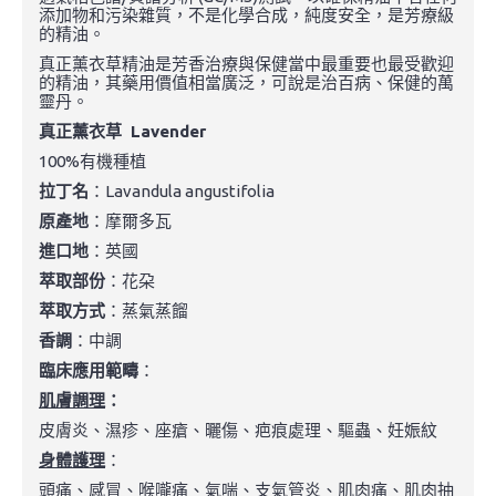
添加物和污染雜質，不是化學合成，純度安全，是芳療級
的精油。
真正薰衣草精油是芳香治療與保健當中最重要也最受歡迎
的精油，其藥用價值相當廣泛，可說是治百病、保健的萬
靈丹。
真正薰衣草 Lavender
100%有機種植
拉丁名
：Lavandula angustifolia
原產地
：摩爾多瓦
進口地
：英國
萃取部份
：花朶
萃取方式
：蒸氣蒸餾
香調
：中調
臨床應用範疇
：
肌膚調理
：
皮膚炎、濕疹、座瘡、曬傷、疤痕處理、驅蟲、妊娠紋
身體護理
：
頭痛、感冒、喉嚨痛、氣喘、支氣管炎、肌肉痛、肌肉抽