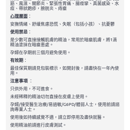
筋、風濕、關節炎、緊張性胃痛、腸痙攣、真菌感染、水
痘、帶狀皰疹，膀胱炎、痔瘡
心理層面
：
安撫情緒、舒緩焦慮恐慌、失眠（包括小孩）、抗憂鬱
使用禁忌
：
是少數可直接接觸肌膚的精油，常用於暗瘡肌膚，將1滴
精油塗抹在暗瘡患處。
孕婦在孕期前三個月避免使用。
有效期
：
最佳保質期請見包裝標示，如開封後，請盡快在一年內使
用。
注意事項
：
只供外用，不可進食。
未經稀釋的精油切勿直接在皮膚上使用。
孕婦/接受醫生治療/易過敏/G6PD/體弱人士，使用前請諮
詢專業人士。
使用後如持續感覺不適，請立即停用及盡快就醫。
使用精油前請進行皮膚測試。