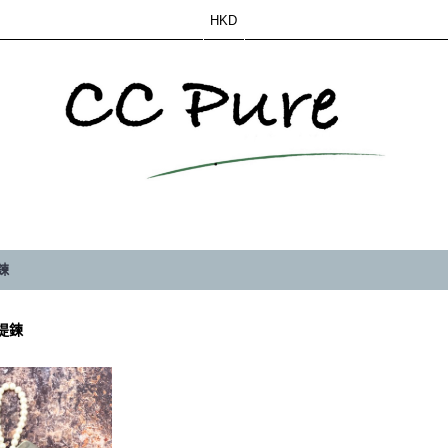
HKD
鍊
提鍊