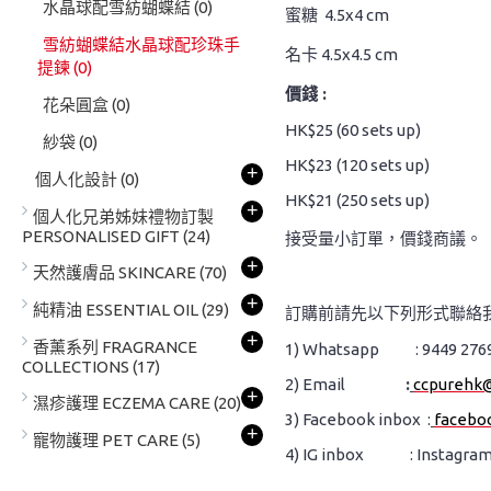
水晶球配雪紡蝴蝶結
(0)
蜜糖 4.5x4 cm
雪紡蝴蝶結水晶球配珍珠手
名卡 4.5x4.5 cm
提鍊
(0)
價錢 :
花朵圓盒
(0)
HK$25 (60 sets up)
紗袋
(0)
HK$23 (120 sets up)
+
個人化設計
(0)
HK$21 (250 sets up)
+
個人化兄弟姊妹禮物訂製
PERSONALISED GIFT
(24)
接受量小訂單，價錢商議。
+
天然護膚品 SKINCARE
(70)
+
純精油 ESSENTIAL OIL
(29)
訂購前請先以下列形式聯絡
+
香薰系列 FRAGRANCE
1) Whatsapp : 9449 276
COLLECTIONS
(17)
2) Email
:
ccpurehk
+
濕疹護理 ECZEMA CARE
(20)
3) Facebook inbox :
facebo
+
寵物護理 PET CARE
(5)
4) IG inbox : Instagram