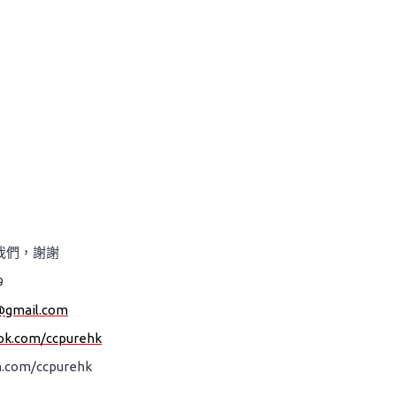
我們，謝謝
9
@gmail.com
ok.com/ccpurehk
.com/ccpurehk