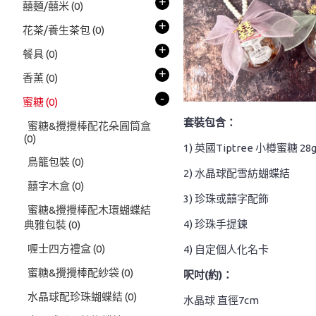
+
囍麵/囍米
(0)
+
花茶/養生茶包
(0)
+
餐具
(0)
+
香薰
(0)
-
蜜糖
(0)
套裝包含：
蜜糖&攪攪棒配花朵圓筒盒
(0)
1) 英國Tiptree 小樽蜜糖 28
鳥籠包裝
(0)
2) 水晶球配雪紡蝴蝶結
囍字木盒
(0)
3) 珍珠或囍字配飾
蜜糖&攪攪棒配木環蝴蝶結
4) 珍珠手提鍊
典雅包裝
(0)
喱士四方禮盒
(0)
4) 自定個人化名卡
蜜糖&攪攪棒配紗袋
(0)
呎吋(約)：
水晶球配珍珠蝴蝶結
(0)
水晶球 直徑7cm