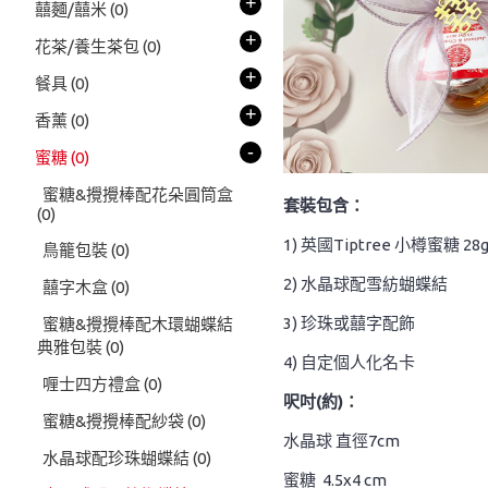
+
囍麵/囍米
(0)
+
花茶/養生茶包
(0)
+
餐具
(0)
+
香薰
(0)
-
蜜糖
(0)
蜜糖&攪攪棒配花朵圓筒盒
套裝包含：
(0)
1) 英國Tiptree 小樽蜜糖 28
鳥籠包裝
(0)
2) 水晶球配雪紡蝴蝶結
囍字木盒
(0)
3) 珍珠或囍字配飾
蜜糖&攪攪棒配木環蝴蝶結
典雅包裝
(0)
4) 自定個人化名卡
喱士四方禮盒
(0)
呎吋(約)：
蜜糖&攪攪棒配紗袋
(0)
水晶球 直徑7cm
水晶球配珍珠蝴蝶結
(0)
蜜糖 4.5x4 cm