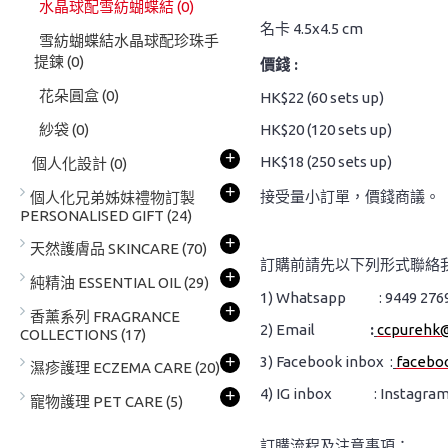
水晶球配雪紡蝴蝶結
(0)
名卡 4.5x4.5 cm
雪紡蝴蝶結水晶球配珍珠手
提鍊
(0)
價錢 :
花朵圓盒
(0)
HK$22 (60 sets up)
紗袋
(0)
HK$20 (120 sets up)
+
HK$18 (250 sets up)
個人化設計
(0)
+
接受量小訂單，價錢商議。
個人化兄弟姊妹禮物訂製
PERSONALISED GIFT
(24)
+
天然護膚品 SKINCARE
(70)
訂購前請先以下列形式聯絡
+
純精油 ESSENTIAL OIL
(29)
1) Whatsapp : 9449 276
+
香薰系列 FRAGRANCE
2) Email
:
ccpurehk
COLLECTIONS
(17)
+
3) Facebook inbox :
facebo
濕疹護理 ECZEMA CARE
(20)
4) IG inbox : Instagram
+
寵物護理 PET CARE
(5)
訂購流程及注意事項：