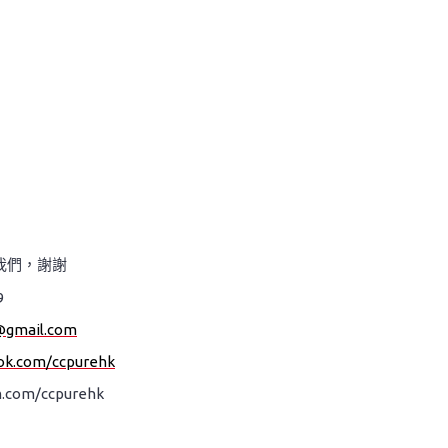
我們，謝謝
9
@gmail.com
ok.com/ccpurehk
.com/ccpurehk