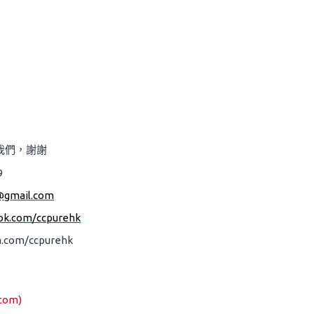
我們，謝謝
9
@gmail.com
ok.com/ccpurehk
.com/ccpurehk
com)