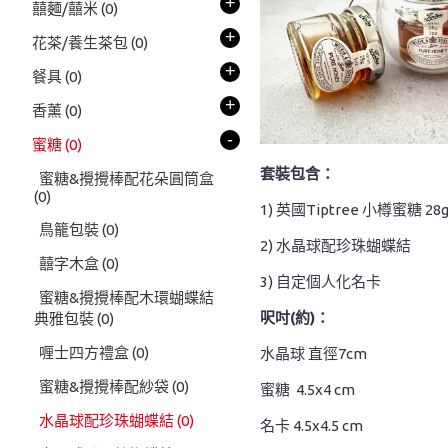
+
囍麵/囍米
(0)
+
花茶/養生茶包
(0)
+
餐具
(0)
+
香薰
(0)
-
蜜糖
(0)
套裝包含：
蜜糖&攪攪棒配花朵圓筒盒
(0)
1) 英國Tiptree 小樽蜜糖 28
鳥籠包裝
(0)
2) 水晶球配珍珠蝴蝶結
囍字木盒
(0)
3) 自定個人化名卡
蜜糖&攪攪棒配木環蝴蝶結
呎吋(約)：
典雅包裝
(0)
喱士四方禮盒
(0)
水晶球 直徑7cm
蜜糖&攪攪棒配紗袋
(0)
蜜糖 4.5x4 cm
水晶球配珍珠蝴蝶結
(0)
名卡 4.5x4.5 cm