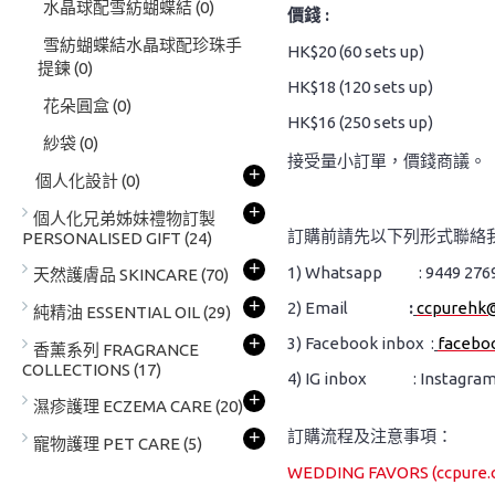
水晶球配雪紡蝴蝶結
(0)
價錢 :
雪紡蝴蝶結水晶球配珍珠手
HK$20 (60 sets up)
提鍊
(0)
HK$18 (120 sets up)
花朵圓盒
(0)
HK$16 (250 sets up)
紗袋
(0)
接受量小訂單，價錢商議。
+
個人化設計
(0)
+
個人化兄弟姊妹禮物訂製
訂購前請先以下列形式聯絡
PERSONALISED GIFT
(24)
+
1) Whatsapp : 9449 276
天然護膚品 SKINCARE
(70)
+
2) Email
:
ccpurehk
純精油 ESSENTIAL OIL
(29)
+
3) Facebook inbox :
facebo
香薰系列 FRAGRANCE
COLLECTIONS
(17)
4) IG inbox : Instagram
+
濕疹護理 ECZEMA CARE
(20)
訂購流程及注意事項：
+
寵物護理 PET CARE
(5)
WEDDING FAVORS (ccpure.