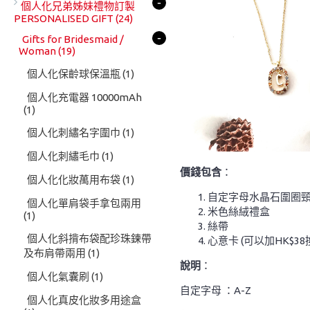
-
個人化兄弟姊妹禮物訂製
PERSONALISED GIFT
(24)
-
Gifts for Bridesmaid /
Woman
(19)
個人化保齡球保溫瓶
(1)
個人化充電器 10000mAh
(1)
個人化刺繡名字圍巾
(1)
個人化刺繡毛巾
(1)
價錢包含
：
個人化化妝萬用布袋
(1)
自定字母水晶石圍圈
個人化單肩袋手拿包兩用
米色絲絨禮盒
(1)
絲帶
個人化斜揹布袋配珍珠鍊帶
心意卡 (可以加HK$3
及布肩帶兩用
(1)
說明
：
個人化氣囊刷
(1)
自定字母 ：A-Z
個人化真皮化妝多用途盒