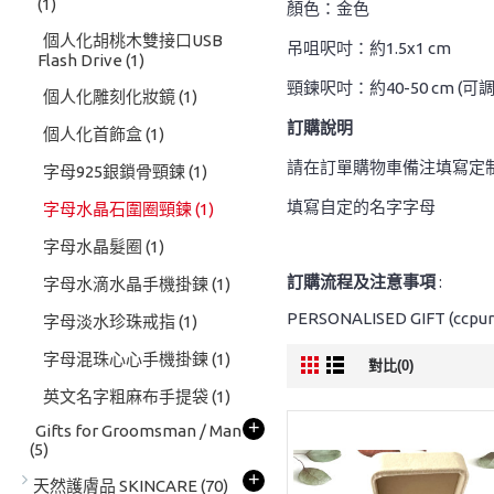
(1)
顏色：金色
個人化胡桃木雙接口USB
吊咀呎吋：約1.5x1 cm
Flash Drive
(1)
頸鍊呎吋：約40-50 cm (可
個人化雕刻化妝鏡
(1)
訂購說明
個人化首飾盒
(1)
請在訂單購物車備注填寫定
字母925銀鎖骨頸鍊
(1)
填寫自定的名字字母
字母水晶石圍圈頸鍊
(1)
字母水晶髮圈
(1)
訂購流程及注意事項
:
字母水滴水晶手機掛鍊
(1)
PERSONALISED GIFT (ccpur
字母淡水珍珠戒指
(1)
字母混珠心心手機掛鍊
(1)
對比(0)
英文名字粗麻布手提袋
(1)
+
Gifts for Groomsman / Man
(5)
+
天然護膚品 SKINCARE
(70)