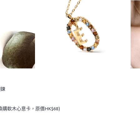
頸鍊
8換購軟木心意卡，原價HK$68)