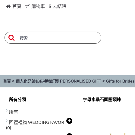
首頁
購物車
去結賬
>
>
首頁
個人化兄弟姊妹禮物訂製 PERSONALISED GIFT
Gifts for Brid
所有分類
字母水晶石圍圈頸鍊
所有
+
回禮禮物 WEDDING FAVOR
(0)