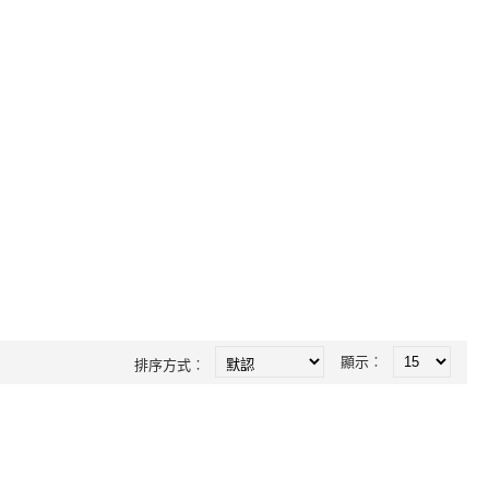
顯示︰
排序方式︰