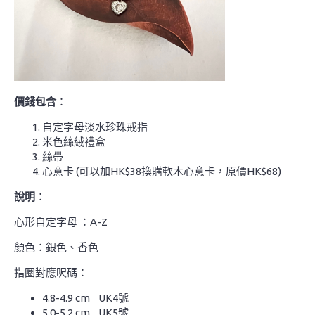
價錢包含
：
自定字母淡水珍珠戒指
米色絲絨禮盒
絲帶
心意卡 (可以加HK$38換購軟木心意卡，原價HK$68)
說明
：
心形自定字母 ：A-Z
顏色：銀色、香色
指圈對應呎碼：
4.8-4.9 cm UK4號
5.0-5.2 cm UK5號