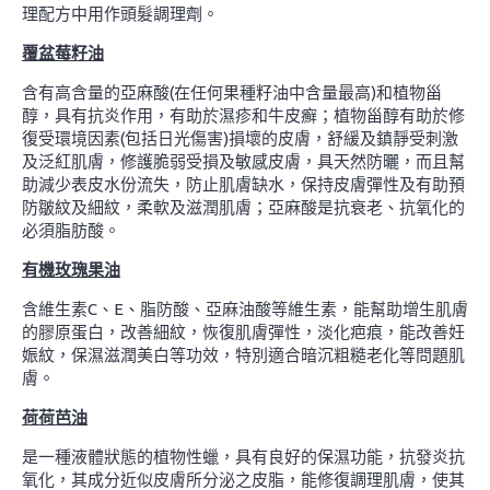
理配方中用作頭髮調理劑。
覆盆莓籽油
含有高含量的亞麻酸(在任何果種籽油中含量最高)和植物甾
醇，具有抗炎作用，有助於濕疹和牛皮癬；植物甾醇有助於修
復受環境因素(包括日光傷害)損壞的皮膚，舒緩及鎮靜受刺激
及泛紅肌膚，修護脆弱受損及敏感皮膚，具天然防曬，而且幫
助減少表皮水份流失，防止肌膚缺水，保持皮膚彈性及有助預
防皺紋及細紋，柔軟及滋潤肌膚；亞麻酸是抗衰老、抗氧化的
必須脂肪酸。
有機玫瑰果油
含維生素C、E、脂防酸、亞麻油酸等維生素，能幫助增生肌膚
的膠原蛋白，改善細紋，恢復肌膚彈性，淡化疤痕，能改善妊
娠紋，保濕滋潤美白等功效，特別適合暗沉粗糙老化等問題肌
膚。
荷荷芭油
是一種液體狀態的植物性蠟，具有良好的保濕功能，抗發炎抗
氧化，其成分近似皮膚所分泌之皮脂，能修復調理肌膚，使其