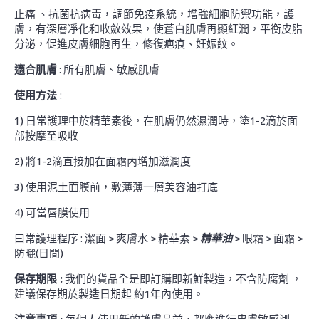
止痛 、抗菌抗病毒，調節免疫系統，增強細胞防禦功能，護
膚，有深層凈化和收斂效果，使蒼白肌膚再顯紅潤，平衡皮脂
分泌，促進皮膚細胞再生，修復疤痕、妊娠紋。
適合肌膚
: 所有肌膚、敏感肌膚
使用方法
:
1) 日常護理中於精華素後，在肌膚仍然濕潤時，塗1-2滴於面
部按摩至吸收
2) 將1-2滴直接加在面霜內增加滋潤度
3) 使用泥土面膜前，敷薄薄一層美容油打底
4) 可當唇膜使用
曰常護理程序 : 潔面 > 爽膚水 > 精華素 >
精華油
> 眼霜 > 面霜 >
防曬(日間)
保存期限 :
我們的貨品全是即訂購即新鮮製造，不含防腐劑 ，
建議保存期於製造日期起 約1年內使用。