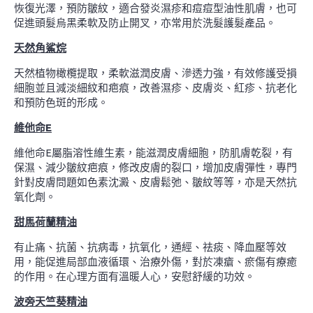
恢復光澤，預防皺紋，適合發炎濕疹和痘痘型油性肌膚，也可
促進頭髮烏黑柔軟及防止開叉，亦常用於洗髮護髮產品。
天然角鯊烷
天然植物橄欖提取，柔軟滋潤皮膚、滲透力強，有效修護受損
細胞並且減淡細紋和疤痕，改善濕疹、皮膚炎、紅疹、抗老化
和預防色斑的形成。
維他命E
維他命E屬脂溶性維生素，能滋潤皮膚細胞，防肌膚乾裂，有
保濕、減少皺紋疤痕，修改皮膚的裂口，增加皮膚彈性，專門
針對皮膚問題如色素沈澱、皮膚鬆弛、皺紋等等，亦是天然抗
氧化劑。
甜馬荷蘭精油
有止痛、抗菌、抗病毒，抗氧化，通經、祛痰、降血壓等效
用，能促進局部血液循環、治療外傷，對於凍瘡、瘀傷有療癒
的作用。在心理方面有溫暖人心，安慰舒緩的功效。
波旁天竺葵精油