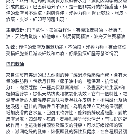
成分，以得到足夠的滋潤養分及鎖著水分，減低因轉季對皮膚
造成的壓力，巴巴蘇油分子小，是一個非常好的的護膚油，極
佳的潤膚且不油膩，親膚性佳、滲透力強， 防止乾紋、脫皮、
痕癢、皮炎、紅印等問題出現。
主要成份
: 巴巴蘇油、覆盆苺籽油、有機玫瑰果油 、荷荷巴
油、天然角鯊烷、維他命E、甜馬荷蘭精油、波旁天竺葵精油
功效 :
極佳的潤膚及保濕功能，不油膩，滲透力強，有效修護
受損細胞並且減淡細紋和疤痕，舒緩發癢紅腫等發炎情況
巴巴蘇油
來自生於南美洲的巴巴蘇樹的種子經過冷榨壓榨而成，含有大
量的脂肪酸，包括月桂酸（椰子油中的一種保濕、抗痘成
分）、肉豆蔻酸（一種高保濕潤滑劑），及豐富的維生素E和
植物甾醇等，提供天然抗炎和抗氧化功效，它有一個特性，融
溫度相當於人體溫度這意味著當塗抹在皮膚上，極易融化及快
速浸透，極佳的潤膚性且不油膩，為肌膚建立天然的保護膜，
增加皮膚的含水量，回復柔軟彈性，能夠鎮靜皮膚細胞，對於
皮膚過敏，如濕疹、痤瘡、發癢紅腫等發炎情況，有很好的舒
緩作用，也能夠維持頭髮及頭皮的健康，可以舒緩燥癢的頭
皮，滋潤乾燥的髮絲，恢復頭髮的彈性及健康，在各種頭髮護