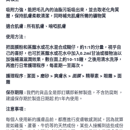
吸附力強，能把毛孔內的油脂污垢吸出來，並去取老化角質
層，保持肌膚柔軟清潔，同時補充肌膚所需的礦物質
適合肌膚 :
所有肌膚、喑啞肌膚
使用方法 :
把面膜粉和蒸餾水或花水混合成糊仔，約1:1的分量，視乎自
己的喜好，也可於蒸餾水或花水中加入0.2ml甘油或植物油以
加強補濕滋潤效果，敷在面上約10-15鐘，之後用清水洗淨，
再進行日常護理程序，每星期一至兩次。
護理程序 : 潔面 > 磨砂 > 爽膚水 >
面膜
> 精華素 > 眼霜 > 面
霜
保存期限 :
我們的貨品全是即訂購即新鮮製造，不含防腐劑 ，
建議保存期於製造日期起 約1年內使用。
注意事項 :
每個人使用新的護膚品前，都應進行皮膚敏感測試，因為就算
是如雞蛋、蘆薈、牛奶等的天然成份，某些人接觸到這些成份