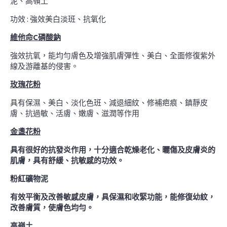
泥、高嶺土
功效 : 強效美白淡班、抗氧化
維他命C磷酸鈉
強效抗氧，能均勻膚色及增強肌膚彈性、美白、全面修復紫外
線及游離基的侵害。
玫瑰花粉
具有保濕、美白、淡化色班、減退細紋、修補疤痕、鎮靜皮
膚、抗過敏、活膚、嫩膚、滋潤等作用
金盞花粉
具有很好的抗發炎作用，十分適合乾燥老化、曬傷及皮膚炎的
肌膚，具有舒緩、抗敏感的功效。
粉紅礦物泥
有效平衡及改善敏感皮膚，具保濕和收緊功能，能修復幼紋，
改善膚質，使膚色均勻。
高嶺土