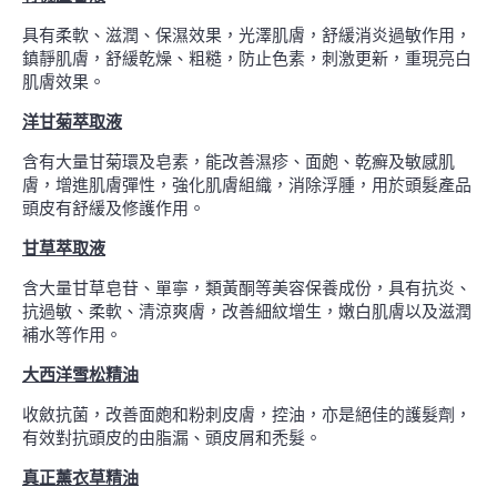
具有柔軟、滋潤、保濕效果，光澤肌膚，舒緩消炎過敏作用，
鎮靜肌膚，舒緩乾燥、粗糙，防止色素，刺激更新，重現亮白
肌膚效果。
洋甘菊萃取液
含有大量甘菊環及皂素，能改善濕疹、面皰、乾癬及敏感肌
膚，增進肌膚彈性，強化肌膚組織，消除浮腫，用於頭髮產品
頭皮有舒緩及修護作用。
甘草萃取液
含大量甘草皂苷、單寧，類黃酮等美容保養成份，具有抗炎、
抗過敏、柔軟、清涼爽膚，改善細紋增生，嫩白肌膚以及滋潤
補水等作用。
大西洋雪松精油
收斂抗菌，改善面皰和粉刺皮膚，控油，亦是絕佳的護髮劑，
有效對抗頭皮的由脂漏、頭皮屑和禿髮。
真正薰衣草精油