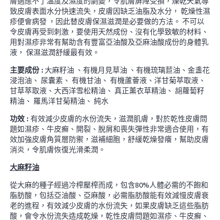
膚適應不了溫度及濕度的劇變，令肌膚屏障受損，燥乾天氣導
致皮膚表面水分快速流失，皮膚因缺乏油脂及水分， 乾燥性濕
疹便會病發 ，因此替皮膚保濕滋潤是必要做的方法。 不可以
令皮膚再受到刺激，要使用天然成份、沒有化學致敏的材料、
用對濕疹非常有幫助含有豐富亞油酸及亞麻油酸成份的身體乳
液， 保濕滋潤舒緩最有效。
主要成份 :
大麻籽油 、有機月見草油 、有機琉璃苣油、金盞花
浸泡油、 尿囊素、 有機甘油、 有機蘆薈液、洋甘菊萃取液、
甘草萃取液、大西洋雪松精油、 真正薰衣草精油、 胡蘿蔔籽
精油、 羅馬洋甘菊精油、 純水
功效 :
有效減少皮膚的水份流失，滋潤肌膚，對於乾性皮膚問
題如濕疹、牛皮癬、開裂、脫屑和喪失彈性非常適合使用，有
效加強皮膚角質層防禦，滋補細胞，舒緩乾燥發癢，幫助皮膚
消炎，令肌膚恢復光滑柔潤。
大麻籽油
從大麻的種子經過冷榨壓榨而成，包含80%人體必需的不飽和
脂肪酸，包括亞油酸、亞麻酸，必需脂肪酸能有效減慢皮膚衰
老的進程，有效減少皮膚的水份流失，如果皮膚缺乏這些脂肪
酸，會令水份流失造成乾燥，乾性皮膚問題如濕疹、牛皮癬、