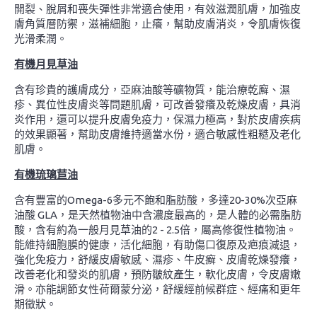
開裂、脫屑和喪失彈性非常適合使用，有效滋潤肌膚，加強皮
膚角質層防禦，滋補細胞，止癢，幫助皮膚消炎，令肌膚恢復
光滑柔潤。
有機月見草油
含有珍貴的護膚成分，亞麻油酸等礦物質，能治療乾廯、濕
疹、異位性皮膚炎等問題肌膚，可改善發癢及乾燥皮膚，具消
炎作用，還可以提升皮膚免疫力，保濕力極高，對於皮膚疾病
的效果顯著，幫助皮膚維持適當水份，適合敏感性粗糙及老化
肌膚。
有機琉璃苣油
含有豐富的Omega-6多元不飽和脂肪酸，多達20-30%次亞麻
油酸 GLA，是天然植物油中含濃度最高的，是人體的必需脂肪
酸，含有約為一般月見草油的2 - 2.5倍，屬高修復性植物油。
能維持細胞膜的健康，活化細胞，有助傷口復原及疤痕減退，
強化免疫力，舒緩皮膚敏感、濕疹、牛皮癬、皮膚乾燥發癢，
改善老化和發炎的肌膚，預防皺紋產生，軟化皮膚，令皮膚嫩
滑。亦能調節女性荷爾蒙分泌，舒緩經前候群症、經痛和更年
期徵狀。