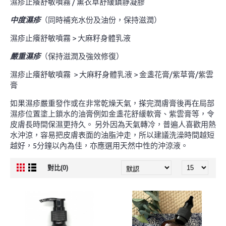
濕疹止癢舒敏噴霧 / 薰衣草舒緩鎮靜凝膠
中度濕疹
（同時補充水份及油份，保持滋潤）
濕疹止癢舒敏噴霧 > 大麻籽身體乳液
嚴重濕疹
（保持滋潤及強效修復）
濕疹止癢舒敏噴霧 > 大麻籽身體乳液 > 金盞花膏/紫草膏/紫雲
膏
如果濕疹嚴重發作或在非常乾燥天氣，搽完潤膚膏後再在局部
濕疹位置塗上鎖水的油膏例如金盞花舒緩軟膏、紫雲膏等，令
皮膚長時間保濕更持久。 另外因為天氣轉冷，普遍人喜歡用熱
水沖涼，容易把皮膚表面的油脂沖走，所以建議洗澡時間越短
越好，5分鐘以內為佳，亦應選用天然中性的沖涼液。
對比(0)