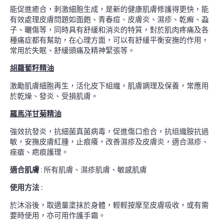
能促進癒合，刺激細胞生成，是新的健康肌膚修護得更快，能
有效處理皮膚問題如面皰、青春痘、皮膚炎、濕疹、乾癬、蝨
子、曬傷等，同時具有舒緩和消炎的特質，對於肌肉疼痛及各
種痛症都有幫助，在心理方面，可以有舒緩平衡安撫的作用，
常用於失眠、舒緩頭痛及精神緊張等。
胡蘿蔔籽精油
激勵肌膚細胞再生，活化皮下組織，肌膚調理及保養，常應用
於乾燥、發炎、受損肌膚。
羅馬洋甘菊精油
強效抗發炎，抗細菌真菌病毒，促進傷口愈合，抗组織胺抗過
敏，安撫皮膚紅腫，止痕癢，改善濕疹及皮膚炎，適合濕疹、
痤瘡、疤痕護理。
適合肌膚
: 所有肌膚、濕疹肌膚、敏感肌膚
使用方法
:
於沐浴後，取適量塗抹於身體，輕輕按摩至皮膚吸收，或有需
要時使用，亦可用作護手霜。