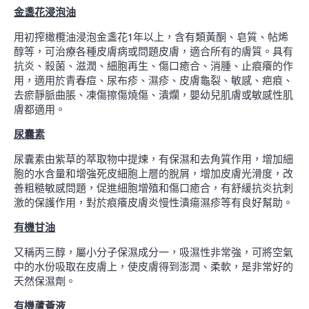
金盞花浸泡油
用初搾橄欖油浸泡金盞花1年以上，含有類黃酮、皂質、帖烯
醇等，可治療各種皮膚病或問題皮膚，適合所有的膚質。具有
抗炎、殺菌、滋潤、細胞再生、傷口癒合、消腫、止痕癢的作
用，適用於青春痘、尿布疹、濕疹、皮膚龜裂、敏感、疤痕、
去瘀靜脈曲脹、凍傷擦傷燒傷、潰爛，嬰幼兒肌膚或敏感性肌
膚都適用。
尿囊素
尿囊素由紫草的萃取物中提煉，有保濕和去角質作用，增加細
胞的水含量和增強死皮細胞上層的脫屑，增加皮膚光滑度，改
善粗糙敏感問題，促進細胞增殖和傷口癒合，有舒緩抗炎抗刺
激的保護作用，對於痕癢皮膚炎慢性潰瘍濕疹等有良好幫助。
有機甘油
又稱丙三醇，屬小分子保濕成分一，吸濕性非常強，可將空氣
中的水份吸取在皮膚上，使皮膚得到澎潤、柔軟，是非常好的
天然保濕劑。
有機蘆薈液