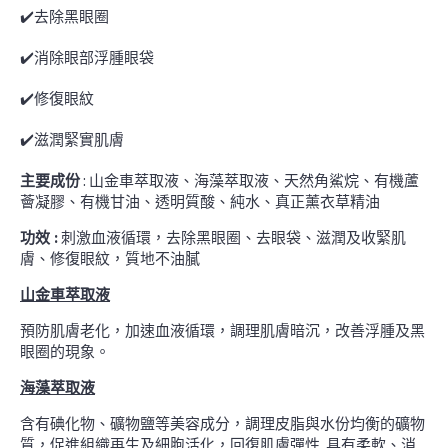
✔️去除黑眼圈
✔️消除眼部浮腫眼袋
✔️修復眼紋
✔️滋潤緊實肌膚
主要成份
: 山金車萃取液、海藻萃取液、天然角鯊烷、有機蘆
薈凝膠、有機甘油、透明質酸、純水、真正薰衣草精油
功效 :
刺激血液循環，去除黑眼圈、去眼袋、滋潤及收緊肌
膚、修復眼紋，質地不油膩
山金車萃取液
預防肌膚老化，加速血液循環，調理肌膚暗沉，改善浮腫及黑
眼圈的現象。
海藻萃取液
含有碘化物、礦物鹽等美容成分，調理皮脂與水份均衡的礦物
質，促進組織再生及細胞活化，回復肌膚彈性, 具有柔軟、消