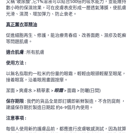
又稱 '玻尿酸' ,它1%溶液可以結合500倍的吸水能力，並能維持
數小時的保濕效果，可在皮膚表皮形成一層透氣薄膜，使肌膚
光滑、濕潤、增加彈力、防止衰老。
真正薰衣草精油
促進細胞再生、修護，能治療青春痘、改善面皰、濕疹及乾癬
等問題肌膚。
適合肌膚
: 所有肌膚
使用方法 :
以無名指取約一粒米的份量的眼霜，輕輕由眼頭輕壓至眼尾，
接着眼窩，沿着眼周畫圓按摩。
潔面 > 爽膚水 > 精華素 >
眼霜
> 面霜 > 防曬(日間)
保存期限
: 我們的貨品全是即訂購即新鮮製造，不含防腐劑 ，
建議保存期於製造日期起 約6-9個月內使用。
注意事項 :
每個人使用新的護膚品前，都應進行皮膚敏感測試，因為就算