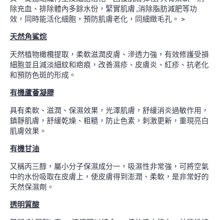
除充血、排除體內多餘水份，緊實肌膚 ,消除脂肪減肥等功
效，同時能活化細胞，預防肌膚老化，同細緻毛孔。 >
天然角鯊烷
天然植物橄欖提取，柔軟滋潤皮膚、滲透力強，有效修護受損
細胞並且減淡細紋和疤痕，改善濕疹、皮膚炎、紅疹、抗老化
和預防色斑的形成。
有機蘆薈凝膠
具有柔軟、滋潤、保濕效果，光澤肌膚，舒緩消炎過敏作用，
鎮靜肌膚，舒緩乾燥、粗糙，防止色素，刺激更新，重現亮白
肌膚效果。
有機甘油
又稱丙三醇，屬小分子保濕成分一，吸濕性非常強，可將空氣
中的水份吸取在皮膚上，使皮膚得到澎潤、柔軟，是非常好的
天然保濕劑。
透明質酸