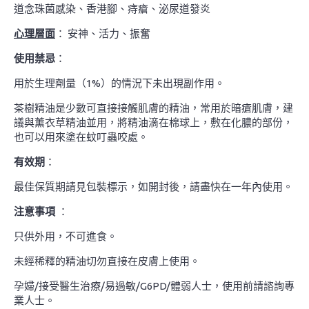
道念珠菌感染、香港腳、痔瘡、泌尿道發炎
心理層面
： 安神、活力、振奮
使用禁忌
：
用於生理劑量（1%）的情況下未出現副作用。
茶樹精油是少數可直接接觸肌膚的精油，常用於暗瘡肌膚，建
議與薰衣草精油並用，將精油滴在棉球上，敷在化膿的部份，
也可以用來塗在蚊叮蟲咬處。
有效期
：
最佳保質期請見包裝標示，如開封後，請盡快在一年內使用。
注意事項
：
只供外用，不可進食。
未經稀釋的精油切勿直接在皮膚上使用。
孕婦/接受醫生治療/易過敏/G6PD/體弱人士，使用前請諮詢專
業人士。