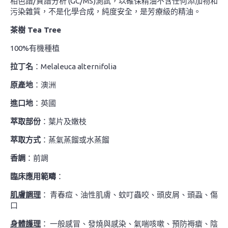
相色譜/質譜分析 (GC/MS)測試，以確保精油不含任何添加物和
污染雜質，不是化學合成，純度安全，是芳療級的精油。
茶樹 Tea Tree
100%有機種植
拉丁名
：Melaleuca alternifolia
原產地
：澳洲
進口地
：英國
萃取部份
：葉片及嫩枝
萃取方式
：蒸氣蒸餾或水蒸餾
香調
：前調
臨床應用範疇
：
肌膚調理
： 青春痘、油性肌膚、蚊叮蟲咬、頭皮屑、頭蝨、傷
口
身體護理
： 一般感冒、發燒與感染、氣喘咳嗽、預防褥瘡、陰